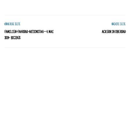
VORHERIGE SEITE
NÄCHSTE SEITE
FAMILIEN-FAHRRAD-AKTIONSTAG – 4. MAI
ACKERN IN OBERRAD
2024- BICIBUS