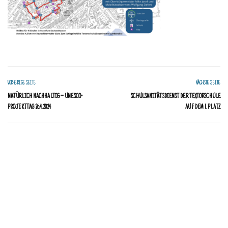
VORHERIGE SEITE
NÄCHSTE SEITE
NATÜRLICH NACHHALTIG – UNESCO-
SCHULSANITÄTSDIENST DER TEXTORSCHULE
PROJEKTTAG 26.4.2024
AUF DEM 1. PLATZ