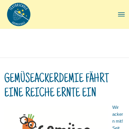
GEMÜSEACKERDEMIE FÄHRT
EINE REICHE ERNTE EIN
Wir
acker
n mit!
Seit