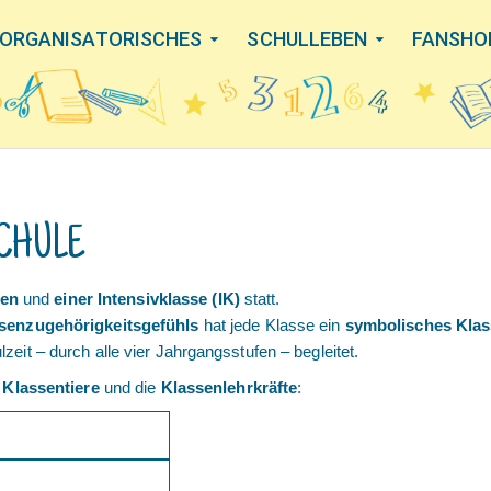
ORGANISATORISCHES
SCHULLEBEN
FANSHO
CHULE
sen
und
einer Intensivklasse (IK)
statt.
senzugehörigkeitsgefühls
hat jede Klasse ein
symbolisches Klas
it – durch alle vier Jahrgangsstufen – begleitet.
e
Klassentiere
und die
Klassenlehrkräfte
: