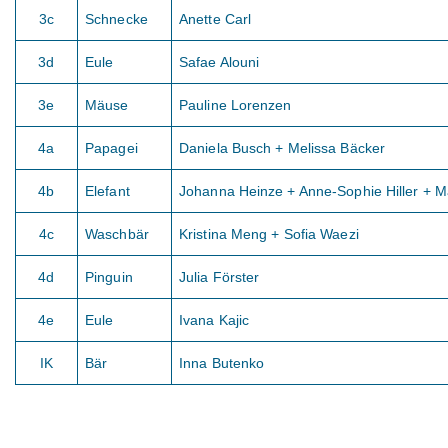
3c
Schnecke
Anette Carl
3d
Eule
Safae Alouni
3e
Mäuse
Pauline Lorenzen
4a
Papagei
Daniela Busch + Melissa Bäcker
4b
Elefant
Johanna Heinze + Anne-Sophie Hiller + 
4c
Waschbär
Kristina Meng + Sofia Waezi
4d
Pinguin
Julia Förster
4e
Eule
Ivana Kajic
IK
Bär
Inna Butenko