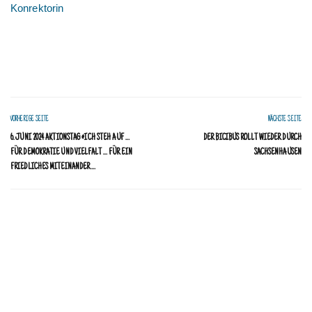
Konrektorin
VORHERIGE SEITE
NÄCHSTE SEITE
6. JUNI 2024 AKTIONSTAG #ICH STEH AUF …
DER BICIBUS ROLLT WIEDER DURCH
FÜR DEMOKRATIE UND VIELFALT … FÜR EIN
SACHSENHAUSEN
FRIEDLICHES MITEINANDER …