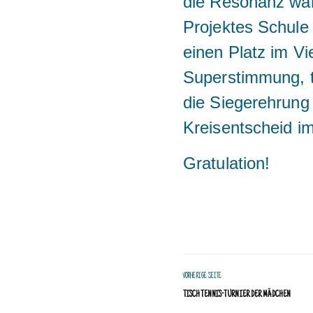
die Resonanz war
Projektes Schule
einen Platz im Vi
Superstimmung, t
die Siegerehrung
Kreisentscheid im 
Gratulation!
VORHERIGE SEITE
TISCHTENNIS-TURNIER DER MÄDCHEN