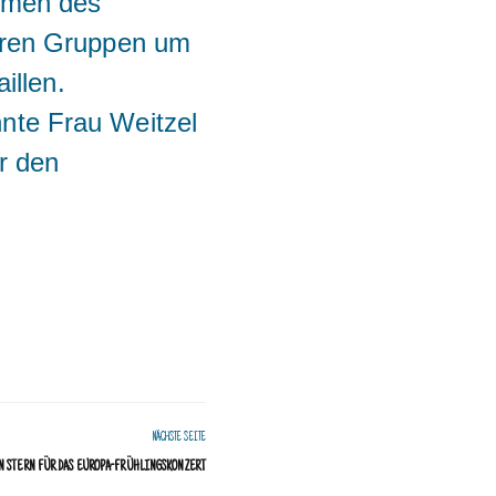
hmen des
reren Gruppen um
illen.
nte Frau Weitzel
r den
NÄCHSTE SEITE
N STERN FÜR DAS EUROPA-FRÜHLINGSKONZERT