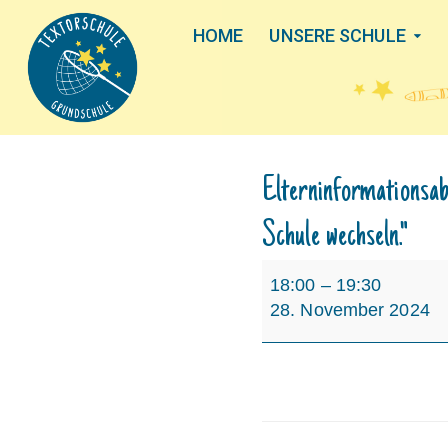
HOME
UNSERE SCHULE
Elterninformationsab
Schule wechseln."
Elterninformationsabend
18:00
–
19:30
"Übergang
28. November 2024
4
nach
5
-
Von
der