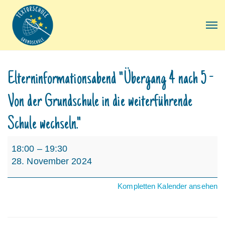
Elterninformationsabend "Übergang 4 nach 5 -
Von der Grundschule in die weiterführende
Schule wechseln."
Elterninformationsabend
18:00
–
19:30
"Übergang
28. November 2024
4
nach
Kompletten Kalender ansehen
5
-
Von